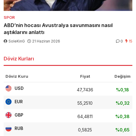
SPOR
ABD’nin hocası Avustralya savunmasını nasıl
aştıklarını anlattı
SoleKinG
21 Haziran 2026
0
15
Döviz Kurları
Döviz Kuru
Fiyat
Değişim
USD
47,7436
%0,18
EUR
55,2510
%0,32
GBP
64,4811
%0,38
RUB
0,5825
%0,65