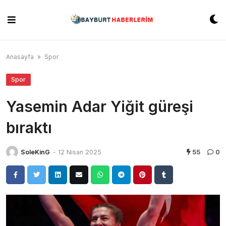
Skip
to
content
Anasayfa
»
Spor
Spor
Yasemin Adar Yiğit güreşi
bıraktı
SoleKinG
-
12 Nisan 2025
55
0