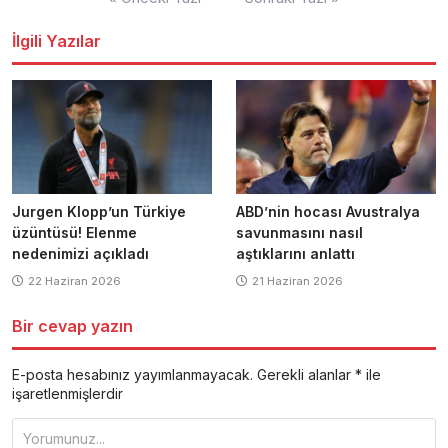
dolaşımı
İlgili Yazılar
Jurgen Klopp’un Türkiye
ABD’nin hocası Avustralya
üzüntüsü! Elenme
savunmasını nasıl
nedenimizi açıkladı
aştıklarını anlattı
22 Haziran 2026
21 Haziran 2026
Bir cevap yazın
E-posta hesabınız yayımlanmayacak.
Gerekli alanlar
*
ile
işaretlenmişlerdir