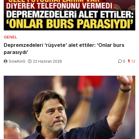
GENEL
Depremzedeleri ‘rüşvete’ alet ettiler: ‘Onlar burs
parasıydı’
SoleKinG
22 Haziran 2026
0
13