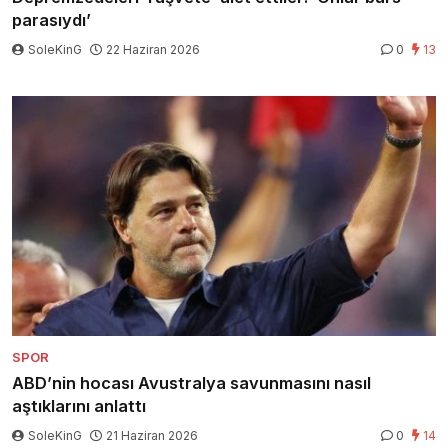
parasıydı’
SoleKinG
22 Haziran 2026
0
13
SPOR
ABD’nin hocası Avustralya savunmasını nasıl
aştıklarını anlattı
SoleKinG
21 Haziran 2026
0
14