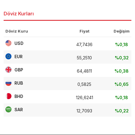
Döviz Kurları
Döviz Kuru
Fiyat
Değişim
USD
47,7436
%0,18
EUR
55,2510
%0,32
GBP
64,4811
%0,38
RUB
0,5825
%0,65
BHD
126,6241
%0,18
SAR
12,7093
%0,22