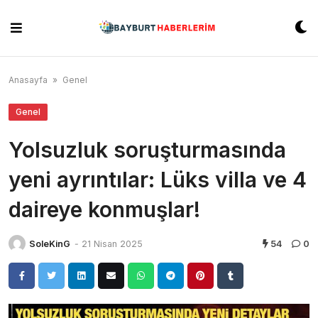
Skip
to
content
Anasayfa
»
Genel
Genel
Yolsuzluk soruşturmasında
yeni ayrıntılar: Lüks villa ve 4
daireye konmuşlar!
SoleKinG
-
21 Nisan 2025
54
0