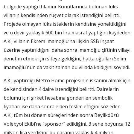
bölgede yaptığı Ihlamur Konutlarında bulunan lüks
villanın kendisinden rüşvet olarak istendiğini belirtti.
Projede olmayan lüks isteklerin kendisine yöneltildiğini
ve o devir yaklaşık 600 bin lira masraf yaptığını kaydeden
A.K., villanın Ekrem İmamoğlu’na ilişkin SSB İnşaat
üzerine yaptırıldığını, daha sonra İmamoğlu çiftinin villayı
denetim etmek için siteye geldiğini, hatta oğulları Selim
İmamoğlu’nun da vakit zaman bu villada kaldığını söyledi.
A.K., yaptırdığı Metro Home projesinin iskanını almak için
de kendisinden 4 daire istendiğini belirtti. Dairelerin
bölümü için şirket hesabına gönderilen sembolik
fiyatları ise daha sonra elden teslim ettiğini söz eden
A.K., tüm bu dönem süreçlerinden sonra Beylikdüzü
Volebyol Ekibi’ne “sponsor” edildiğini, 3 sene boyunca 12
milyon lira verdiğini; bu paranın yaklaşık 4 milyon