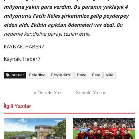
milyona yakın para verdim. Bu paranın yaklaşık 4
milyonunu Fatih Keles şirketimize gelip peyderpey
elden aldı. Ekibin açıktan ödemeleri var dedi.
Bu
nedenle kendisine parayı teslim ettik.
KAYNAK:
HABER7
Kaynak: Haber7
Belediye
Beylikdüzü
Daire
Para
Villa
Etiketler
Yazı
« Önceki Yazı
Sonraki Yazı »
dolaşımı
İlgili Yazılar