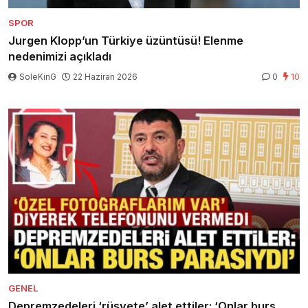
SPOR
Jurgen Klopp’un Türkiye üzüntüsü! Elenme
nedenimizi açıkladı
SoleKinG
22 Haziran 2026
0
10
GENEL
Depremzedeleri ‘rüşvete’ alet ettiler: ‘Onlar burs