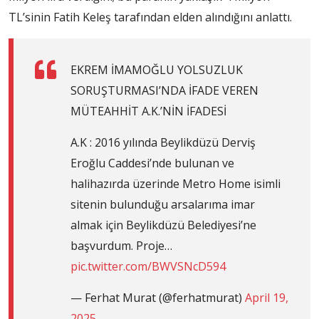
TL’sinin Fatih Keleş tarafından elden alındığını anlattı.
EKREM İMAMOĞLU YOLSUZLUK
SORUŞTURMASI’NDA İFADE VEREN
MÜTEAHHİT A.K.’NİN İFADESİ
A.K : 2016 yılında Beylikdüzü Derviş
Eroğlu Caddesi’nde bulunan ve
halihazırda üzerinde Metro Home isimli
sitenin bulunduğu arsalarıma imar
almak için Beylikdüzü Belediyesi’ne
başvurdum. Proje…
pic.twitter.com/BWVSNcD594
— Ferhat Murat (@ferhatmurat)
April 19,
2025