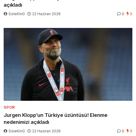
açıkladı
SoleKinG
22 Haziran 2026
0
9
SPOR
Jurgen Klopp’un Türkiye üzüntüsü! Elenme
nedenimizi açıkladı
SoleKinG
22 Haziran 2026
0
9