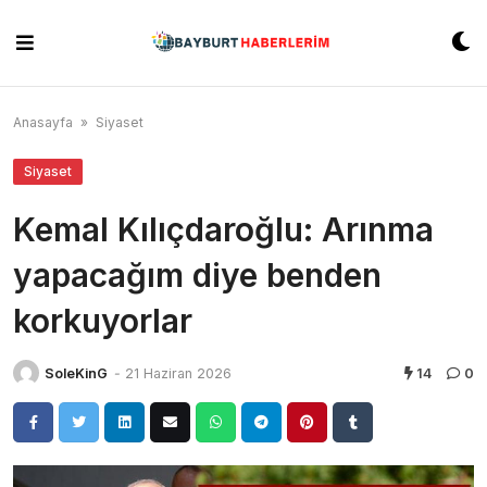
Skip
to
content
Anasayfa
»
Siyaset
Siyaset
Kemal Kılıçdaroğlu: Arınma
yapacağım diye benden
korkuyorlar
SoleKinG
-
21 Haziran 2026
14
0