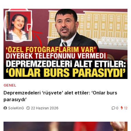
GENEL
Depremzedeleri ‘rüşvete’ alet ettiler: ‘Onlar burs
parasıydı’
SoleKinG
22 Haziran 2026
0
12