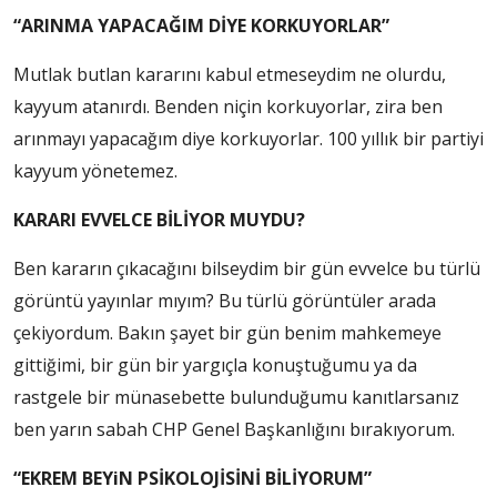
“ARINMA YAPACAĞIM DİYE KORKUYORLAR”
Mutlak butlan kararını kabul etmeseydim ne olurdu,
kayyum atanırdı. Benden niçin korkuyorlar, zira ben
arınmayı yapacağım diye korkuyorlar. 100 yıllık bir partiyi
kayyum yönetemez.
KARARI EVVELCE BİLİYOR MUYDU?
Ben kararın çıkacağını bilseydim bir gün evvelce bu türlü
görüntü yayınlar mıyım? Bu türlü görüntüler arada
çekiyordum. Bakın şayet bir gün benim mahkemeye
gittiğimi, bir gün bir yargıçla konuştuğumu ya da
rastgele bir münasebette bulunduğumu kanıtlarsanız
ben yarın sabah CHP Genel Başkanlığını bırakıyorum.
“EKREM BEYiN PSİKOLOJİSİNİ BİLİYORUM”