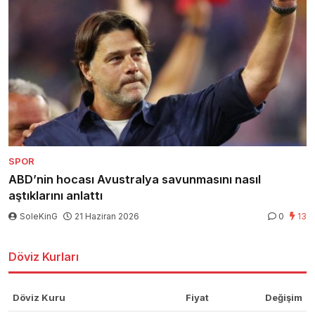
SPOR
ABD’nin hocası Avustralya savunmasını nasıl
aştıklarını anlattı
SoleKinG
21 Haziran 2026
0
13
Döviz Kurları
Döviz Kuru
Fiyat
Değişim