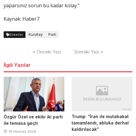
yaparsınız sorun bu kadar kolay.”
Kaynak: Haber7
Kurultay
Parti
Etiketler
Yazı
« Önceki Yazı
Sonraki Yazı »
dolaşımı
İlgili Yazılar
Trump: “İran ile mutabakat
Özgür Özel ve ekibi iki parti
tamamlandı, abluka derhal
ile temasa geçti
kaldırılacak”
19 Haziran 2026