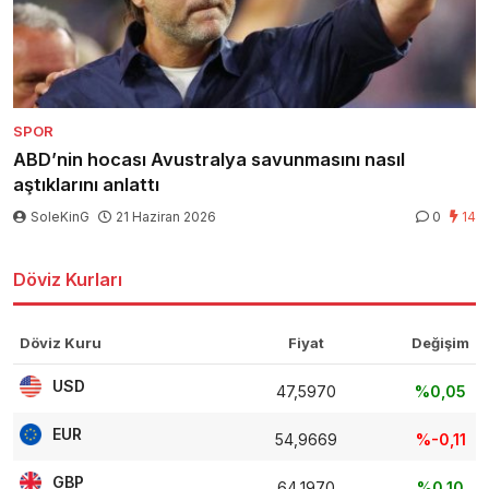
SPOR
ABD’nin hocası Avustralya savunmasını nasıl
aştıklarını anlattı
SoleKinG
21 Haziran 2026
0
14
Döviz Kurları
Döviz Kuru
Fiyat
Değişim
USD
47,5970
%0,05
EUR
54,9669
%-0,11
GBP
64,1970
%0,10