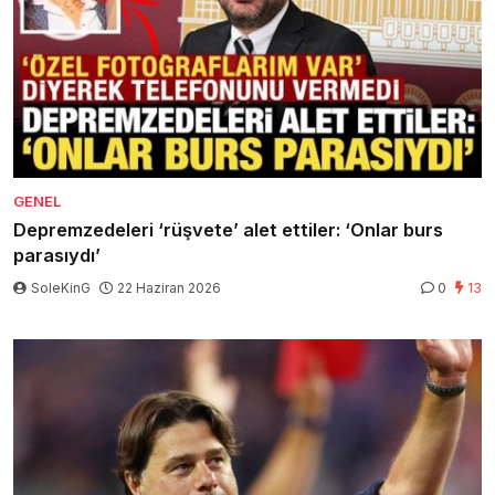
GENEL
Depremzedeleri ‘rüşvete’ alet ettiler: ‘Onlar burs
parasıydı’
SoleKinG
22 Haziran 2026
0
13