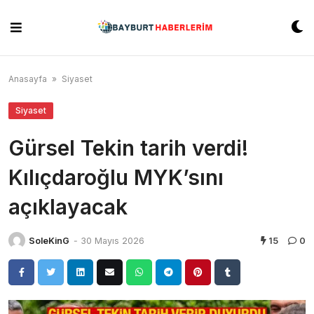
Skip
to
content
Anasayfa
»
Siyaset
Siyaset
Gürsel Tekin tarih verdi!
Kılıçdaroğlu MYK’sını
açıklayacak
SoleKinG
-
30 Mayıs 2026
15
0