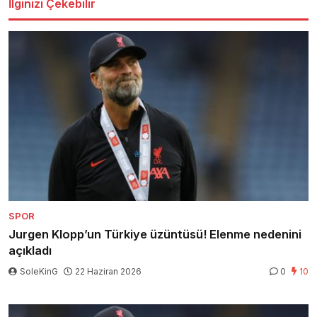
İlginizi Çekebilir
SPOR
Jurgen Klopp’un Türkiye üzüntüsü! Elenme nedenini
açıkladı
SoleKinG
22 Haziran 2026
0
10