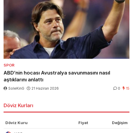
SPOR
ABD’nin hocası Avustralya savunmasını nasıl
aştıklarını anlattı
SoleKinG
21 Haziran 2026
0
15
Döviz Kurları
Döviz Kuru
Fiyat
Değişim