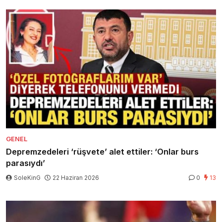
GENEL
Depremzedeleri ‘rüşvete’ alet ettiler: ‘Onlar burs
parasıydı’
SoleKinG
22 Haziran 2026
0
13