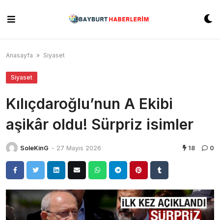
Skip
to
content
Anasayfa
»
Siyaset
Siyaset
Kılıçdaroğlu’nun A Ekibi
aşikâr oldu! Sürpriz isimler
SoleKinG
-
27 Mayıs 2026
18
0